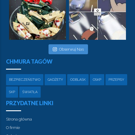
Obserwuj Nas
CHMURA TAGÓW
BEZPIECZEŃSTWO
GADŻETY
ODBLASK
OSKP
PRZEPISY
SKP
ŚWIATŁA
PRZYDATNE LINKI
Strona główna
O firmie