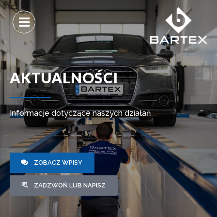
AKTUALNOŚCI
Informacje dotyczące naszych działań
ZOBACZ WPISY
ZADZWOŃ LUB NAPISZ